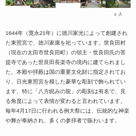
é ;À
1644年（寛永21年）に徳川家光によって創建され
た東照宮で、徳川家康を祀っています。世良田村
（現在の太田市世良田町）の領主・世良田氏の菩
提寺であった世良田長楽寺の境内に建てられまし
た。本殿や拝殿は国の重要文化財に指定されてお
り、日光東照宮を模した豪華な彫刻で飾られてい
ます。特に「八方睨みの龍」の彫刻は有名で、見
る角度によって表情が変わると言われています。
毎年4月17日に行われる例大祭には、伝統的な神楽
や舞が奉納され、多くの参拝者で賑わいます。