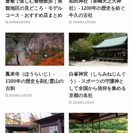
倉敷で楽しむ着物散歩｜美
柏田神社（香嶋天之大神
観地区の見どころ・モデル
社）- 1200年の歴史を紡ぐ
コース・おすすめ店まとめ
牛久の古社
2026年2月25日
2025年11月20日
鳳来寺（ほうらいじ）-
白峯神宮（しらみねじんぐ
1300年の歴史を刻む霊山の
う）- スポーツの守護神と
古刹
して全国から信仰を集める
京都の名社
2025年11月15日
2025年11月5日