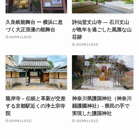
久良岐能舞台 ー 横浜に息
詩仙堂丈山寺 ― 石川丈山
づく大正浪漫の能舞台
が晩年を過ごした風雅な山
荘跡
2025年11月2日
2025年11月1日
龍岸寺 – 伝統と革新が交差
神奈川県護国神社（神奈川
する京都駅近くの浄土宗寺
縣護國神社）- 県民の手で
院
実現した護国神社
2025年11月1日
2025年11月1日