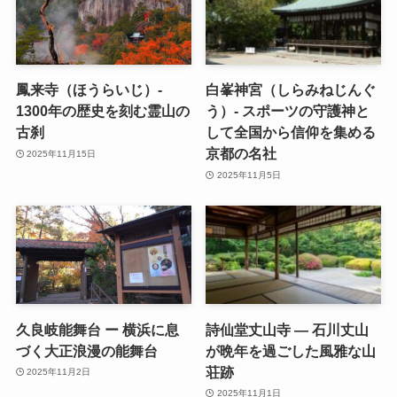
鳳来寺（ほうらいじ）-
白峯神宮（しらみねじんぐ
1300年の歴史を刻む霊山の
う）- スポーツの守護神と
古刹
して全国から信仰を集める
京都の名社
2025年11月15日
2025年11月5日
久良岐能舞台 ー 横浜に息
詩仙堂丈山寺 ― 石川丈山
づく大正浪漫の能舞台
が晩年を過ごした風雅な山
荘跡
2025年11月2日
2025年11月1日