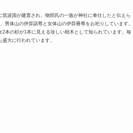
に筑波国が建置され、物部氏の一族が神社に奉仕したと伝えら
し、男体山の伊弉諾尊と女体山の伊弉冊尊をお祀りしています。
女2本の杉が1本に見える珍しい樹木として知られています。毎
も盛大に行われています。