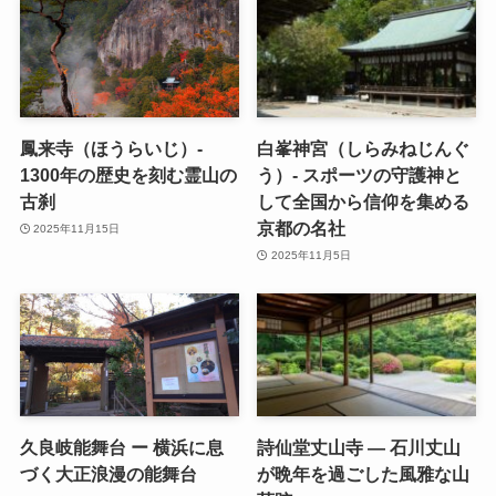
鳳来寺（ほうらいじ）-
白峯神宮（しらみねじんぐ
1300年の歴史を刻む霊山の
う）- スポーツの守護神と
古刹
して全国から信仰を集める
京都の名社
2025年11月15日
2025年11月5日
久良岐能舞台 ー 横浜に息
詩仙堂丈山寺 ― 石川丈山
づく大正浪漫の能舞台
が晩年を過ごした風雅な山