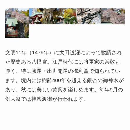
文明11年（1479年）に太田道灌によって勧請され
た歴史ある八幡宮。江戸時代には将軍家の崇敬も
厚く、特に勝運・出世開運の御利益で知られてい
ます。境内には樹齢400年を超える銀杏の御神木が
あり、秋には美しい黄葉を楽しめます。毎年9月の
例大祭では神輿渡御が行われます。