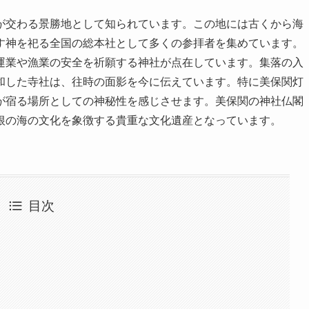
が交わる景勝地として知られています。この地には古くから海
す神を祀る全国の総本社として多くの参拝者を集めています。
運業や漁業の安全を祈願する神社が点在しています。集落の入
和した寺社は、往時の面影を今に伝えています。特に美保関灯
が宿る場所としての神秘性を感じさせます。美保関の神社仏閣
根の海の文化を象徴する貴重な文化遺産となっています。
目次