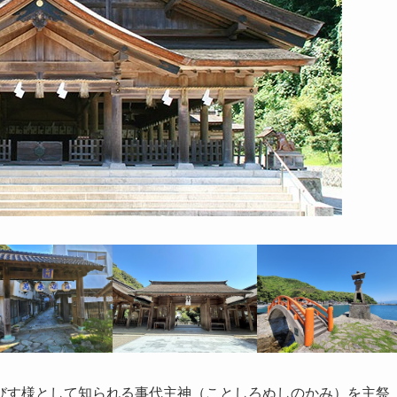
びす様として知られる事代主神（ことしろぬしのかみ）を主祭